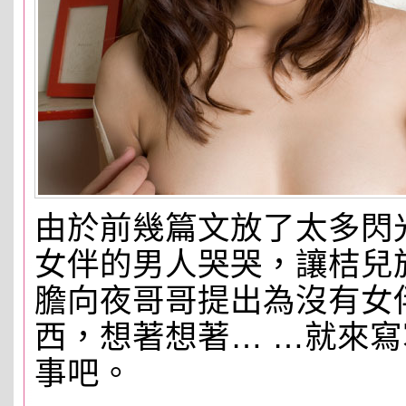
由於前幾篇文放了太多閃
女伴的男人哭哭，讓桔兒
膽向夜哥哥提出為沒有女
西，想著想著… …就來
事吧。