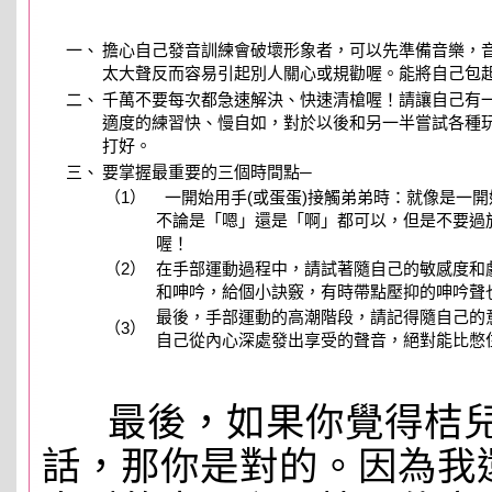
一、
擔心自己發音訓練會破壞形象者，可以先準備音樂，
太大聲反而容易引起別人關心或規勸喔。能將自己包
二、
千萬不要每次都急速解決、快速清槍喔！請讓自己有
適度的練習快、慢自如，對於以後和另一半嘗試各種
打好。
三、
要掌握最重要的三個時間點─
（1）
一開始用手(或蛋蛋)接觸弟弟時：就像是一
不論是「嗯」還是「啊」都可以，但是不要過
喔！
（2）
在手部運動過程中，請試著隨自己的敏感度和
和呻吟，給個小訣竅，有時帶點壓抑的呻吟聲
最後，手部運動的高潮階段，請記得隨自己的
（3）
自己從內心深處發出享受的聲音，絕對能比憋
最後，如果你覺得桔兒
話，那你是對的。因為我